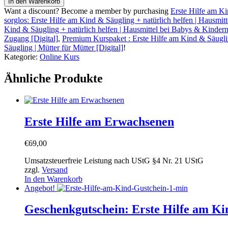
In den Warenkorb
Hilfe
Want a discount? Become a member by purchasing
Erste Hilfe am Ki
am
sorglos: Erste Hilfe am Kind & Säugling + natürlich helfen | Hausmi
Erwachsenen
Kind & Säugling + natürlich helfen | Hausmittel bei Babys & Kindern
(Premium
Zugang [Digital]
,
Premium Kurspaket : Erste Hilfe am Kind & Säugling
Zugang)
Säugling | Mütter für Mütter [Digital]
!
[Digital]
Kategorie:
Online Kurs
Menge
Ähnliche Produkte
Erste Hilfe am Erwachsenen
€
69,00
Umsatzsteuerfreie Leistung nach UStG §4 Nr. 21 UStG
zzgl.
Versand
In den Warenkorb
Angebot!
Geschenkgutschein: Erste Hilfe am Ki