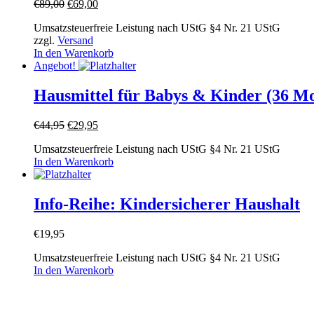
Ursprünglicher
Aktueller
€
89,00
€
69,00
Preis
Preis
Umsatzsteuerfreie Leistung nach UStG §4 Nr. 21 UStG
war:
ist:
zzgl.
Versand
€89,00
€69,00.
In den Warenkorb
Angebot!
Hausmittel für Babys & Kinder (36 Mo
Ursprünglicher
Aktueller
€
44,95
€
29,95
Preis
Preis
Umsatzsteuerfreie Leistung nach UStG §4 Nr. 21 UStG
war:
ist:
In den Warenkorb
€44,95
€29,95.
Info-Reihe: Kindersicherer Haushalt
€
19,95
Umsatzsteuerfreie Leistung nach UStG §4 Nr. 21 UStG
In den Warenkorb