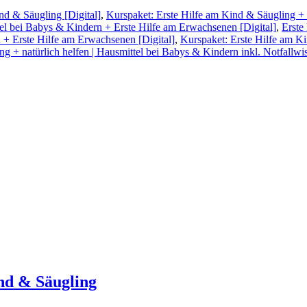
nd & Säugling [Digital]
,
Kurspaket: Erste Hilfe am Kind & Säugling + n
ttel bei Babys & Kindern + Erste Hilfe am Erwachsenen [Digital]
,
Erste
 + Erste Hilfe am Erwachsenen [Digital]
,
Kurspaket: Erste Hilfe am K
 + natürlich helfen | Hausmittel bei Babys & Kindern inkl. Notfallwi
nd & Säugling