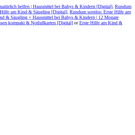
atürlich helfen | Hausmittel bei Babys & Kindern [Digital]
,
Rundum
 Hilfe am Kind & Säugling [Digital]
,
Rundum sorglos: Erste Hilfe am
ind & Säugling + Hausmittel bei Babys & Kindern | 12 Monate
ssen kompakt & Notfallkarten [Digital]
or
Erste Hilfe am Kind &