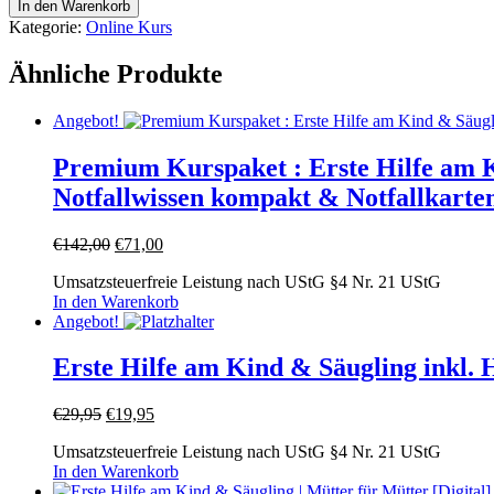
In den Warenkorb
am
Kategorie:
Online Kurs
Kind
(Demo
Ähnliche Produkte
-
Premium
Zugang)
Angebot!
[Digital]
Menge
Premium Kurspaket : Erste Hilfe am Ki
Notfallwissen kompakt & Notfallkarte
Ursprünglicher
Aktueller
€
142,00
€
71,00
Preis
Preis
Umsatzsteuerfreie Leistung nach UStG §4 Nr. 21 UStG
war:
ist:
In den Warenkorb
€142,00
€71,00.
Angebot!
Erste Hilfe am Kind & Säugling inkl. 
Ursprünglicher
Aktueller
€
29,95
€
19,95
Preis
Preis
Umsatzsteuerfreie Leistung nach UStG §4 Nr. 21 UStG
war:
ist:
In den Warenkorb
€29,95
€19,95.