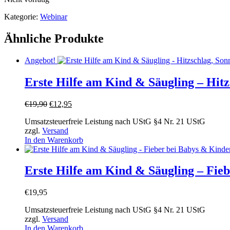
Kategorie:
Webinar
Ähnliche Produkte
Angebot!
Erste Hilfe am Kind & Säugling – Hitz
Ursprünglicher
Aktueller
€
19,90
€
12,95
Preis
Preis
Umsatzsteuerfreie Leistung nach UStG §4 Nr. 21 UStG
war:
ist:
zzgl.
Versand
€19,90
€12,95.
In den Warenkorb
Erste Hilfe am Kind & Säugling – Fie
€
19,95
Umsatzsteuerfreie Leistung nach UStG §4 Nr. 21 UStG
zzgl.
Versand
In den Warenkorb