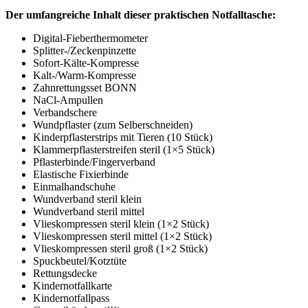
Der umfangreiche Inhalt dieser praktischen Notfalltasche:
Digital-Fieberthermometer
Splitter-/Zeckenpinzette
Sofort-Kälte-Kompresse
Kalt-/Warm-Kompresse
Zahnrettungsset BONN
NaCl-Ampullen
Verbandschere
Wundpflaster (zum Selberschneiden)
Kinderpflasterstrips mit Tieren (10 Stück)
Klammerpflasterstreifen steril (1×5 Stück)
Pflasterbinde/Fingerverband
Elastische Fixierbinde
Einmalhandschuhe
Wundverband steril klein
Wundverband steril mittel
Vlieskompressen steril klein (1×2 Stück)
Vlieskompressen steril mittel (1×2 Stück)
Vlieskompressen steril groß (1×2 Stück)
Spuckbeutel/Kotztüte
Rettungsdecke
Kindernotfallkarte
Kindernotfallpass