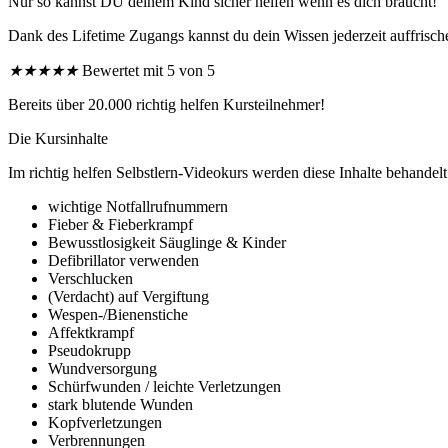
Nur so kannst DU deinem Kind sicher helfen wenn es dich braucht!
Dank des Lifetime Zugangs kannst du dein Wissen jederzeit auffrisch
★
★
★
★
★
Bewertet mit 5 von 5
Bereits über 20.000 richtig helfen Kursteilnehmer!
Die Kursinhalte
Im richtig helfen Selbstlern-Videokurs werden diese Inhalte behande
wichtige Notfallrufnummern
Fieber & Fieberkrampf
Bewusstlosigkeit Säuglinge & Kinder
Defibrillator verwenden
Verschlucken
(Verdacht) auf Vergiftung
Wespen-/Bienenstiche
Affektkrampf
Pseudokrupp
Wundversorgung
Schürfwunden / leichte Verletzungen
stark blutende Wunden
Kopfverletzungen
Verbrennungen